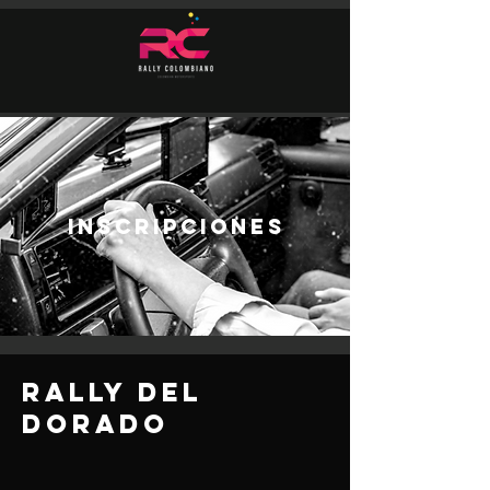
INSCRIPCIONES
RALLY DEL
DORADO