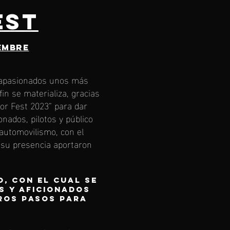
EST
iembre
s apasionados unos más
n se materializa, gracias
or Fest 2023” para dar
onados, pilotos y público
 automovilismo, con el
n su presencia aportaron
, con el cual se
es y aficionados
ros pasos para