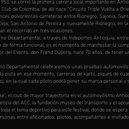
953, se corrió la primera carrera local importante en Anti
Club de Colombia, de allí nace “Circuito Triple Vuelta a Ori
nces polvorientas carreteras entre Rionegro, Sajonia, Sant
Ceja, San Antonio de Pereira y nuevamente Rionegro, en la
an el recorrido en tres ocasiones.
rno Departamental, a través de Indeportes Antioquia, entr
k de forma funcional, es el momento de manifestar la comp
tor del Evento, don Frend Duperly, hace 70 años, de tener un
rno Departamental celebraremos unas pruebas automovilísti
 la pista en ese momento, carreras de karts, piques de cua
loj, en la cual cada piloto podrá poner su marca personal y 
.
”, el club de mayor trayectoria en el automovilismo Antioq
encia del ACC, la fundación museo del transporte y el apo
 toda el tema deportivo para este festival, donde se espera
rsonas entre aficionados, pilotos, acompañantes e invitado