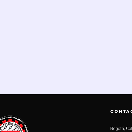
conta
Bogotá, Co