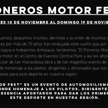
ONEROS MOTOR F
es 10 de noviembre al domingo 19 de nov
uerzos, pequeños triunfos, derrotas y la unión de mucho
enes por más de 70 años han empujado este sueño que por fi
tioquia e Indeportes Antioquia, tendremos “El Pioneros Mot
 a motor en el Centro de Eventos Central Park y así los afici
utar de tan maravillosa obra y de tan magnifico evento de
nde homenaje a los pilotos, dirigentes y aficionados que co
pasos para este deporte en nuestra región.
R FEST” es un evento de automovilismo
rinde homenaje a los pilotos, dirigent
resencia aportaron para dar los prime
este deporte en nuestra región.