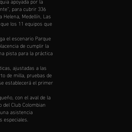
oquia apoyada por la
ente“, para cubrir 336
a Helena, Medellín, Las
 que los 11 equipos que
ega el escenario Parque
lacencia de cumplir la
a pista para la práctica
cas, ajustadas a las
rto de milla, pruebas de
se establecerá el primer
ueño, con el aval de la
yo del Club Colombian
 una asistencia
s especiales.