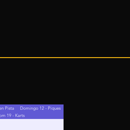
en Pista
Domingo 12 - Piques
om 19 - Karts