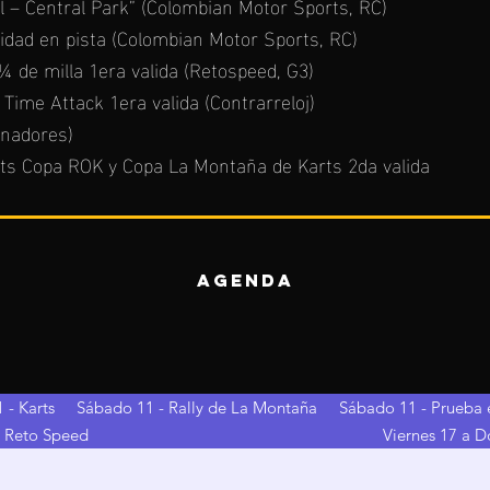
l – Central Park” (Colombian Motor Sports, RC)
dad en pista (Colombian Motor Sports, RC)
 de milla 1era valida (Retospeed, G3)
Time Attack 1era valida (Contrarreloj)
cinadores)
ts Copa ROK y Copa La Montaña de Karts 2da valida
AGENDA
 - Karts
Sábado 11 - Rally de La Montaña
Sábado 11 - Prueba 
- Reto Speed
Viernes 17 a D