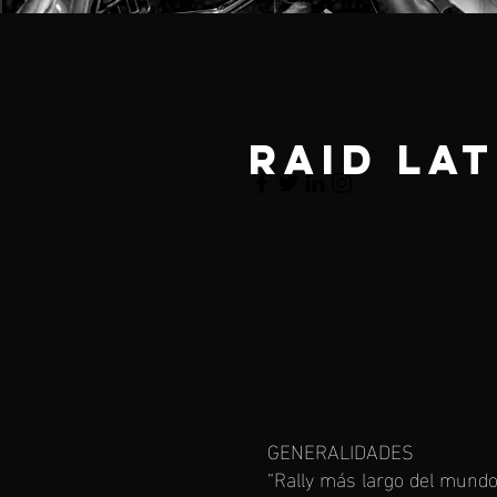
raid la
GENERALIDADES
“Rally más largo del mundo