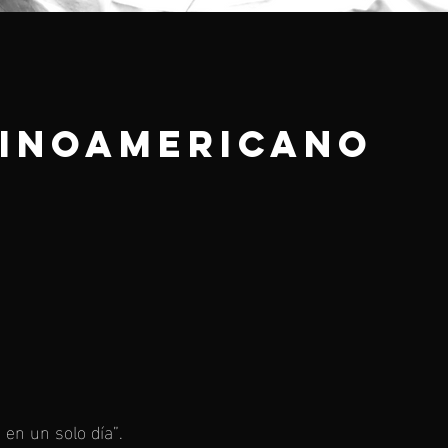
tinoamericano
 en un solo día”.