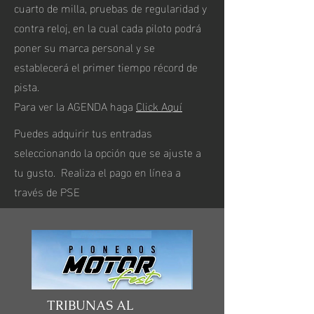
cuarto de milla, pruebas de regularidad y
contra reloj, en la cual cada piloto podrá
poner su marca personal y se
establecerá el primer tiempo récord de
pista.
Para ver la AGENDA haga
Click Aquí
Puedes adquirir tus entradas
seleccionando la opción que se ajuste a
tu gusto. Realiza el pago en línea a
través de PSE
TRIBUNAS AL